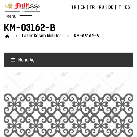
TR
EN
FR
RU
DE
IT
ES
Menü
KM-03162-B
KM-03162-B
Lazer Kesim Motifler
Menü Aç