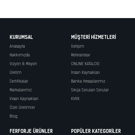
iron, fer forge, ferro battuto, hierro forjado, demir korkuluk, merdiven
korkuluk, demir doğrama, demir kapı
KURUMSAL
MÜŞTERI HIZMETLERI
Anasayfa
İletişim
Hakkımızda
Referanslar
Vizyon & Misyon
ONLINE KATALOG
Üretim
İnsan Kaynakları
Sertifikalar
Banka Hesaplarımız
Markalarımız
Sıkça Sorulan Sorular
İnsan Kaynakları
KVKK
Özel Üretimler
Blog
FERFORJE ÜRÜNLER
POPÜLER KATEGORILER