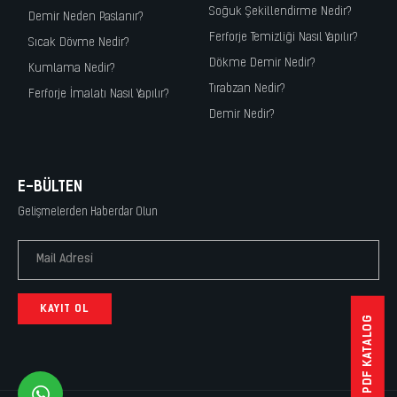
Soğuk Şekillendirme Nedir?
Demir Neden Paslanır?
Ferforje Temizliği Nasıl Yapılır?
Sıcak Dövme Nedir?
Dökme Demir Nedir?
Kumlama Nedir?
Tırabzan Nedir?
Ferforje İmalatı Nasıl Yapılır?
Demir Nedir?
E-BÜLTEN
Gelişmelerden Haberdar Olun
KAYIT OL
PDF KATALOG
whatsapp