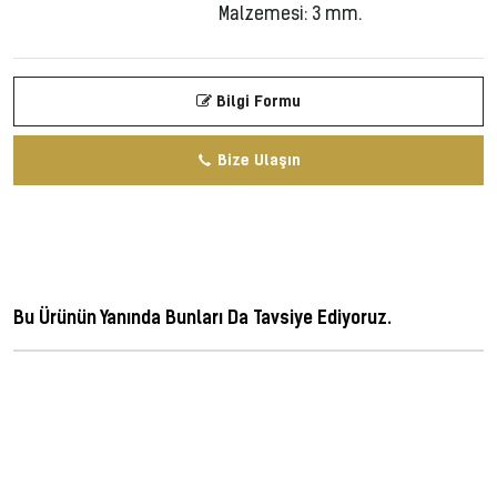
Malzemesi: 3 mm.
Bilgi Formu
Bize Ulaşın
Bu Ürünün Yanında Bunları Da Tavsiye Ediyoruz.
ferforje, metal dekorasyon, ferforge, perforje, dövme demir, dövme mızrak,
korkuluk, lazer kesim korkuluk, cnc kesim korkuluk, demir kapı, wrought