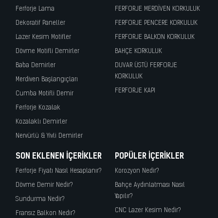
Ferforje Lama
FERFORJE MERDİVEN KORKULUK
Dekoratif Paneller
FERFORJE PENCERE KORKULUK
Lazer Kesim Motifler
FERFORJE BALKON KORKULUK
Dövme Motifli Demirler
BAHÇE KORKULUK
Baba Demirler
DUVAR ÜSTÜ FERFORJE
KORKULUK
Merdiven Başlangıçları
FERFORJE KAPI
Cumba Motifli Demir
Ferforje Kozalak
Kozalaklı Demirler
Nervürlü & Yivli Demirler
SON EKLENEN İÇERIKLER
POPÜLER İÇERIKLER
Ferforje Fiyatı Nasıl Hesaplanır?
Korozyon Nedir?
Dövme Demir Nedir?
Bahçe Aydınlatması Nasıl
Yapılır?
Sundurma Nedir?
CNC Lazer Kesim Nedir?
Fransız Balkon Nedir?