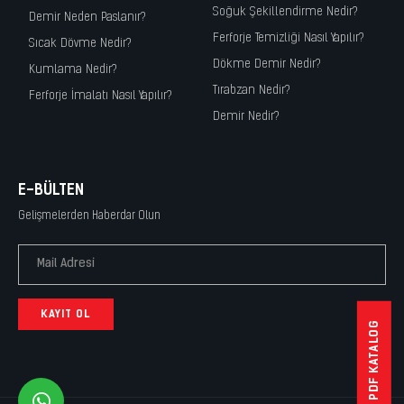
Soğuk Şekillendirme Nedir?
Demir Neden Paslanır?
Ferforje Temizliği Nasıl Yapılır?
Sıcak Dövme Nedir?
Dökme Demir Nedir?
Kumlama Nedir?
Tırabzan Nedir?
Ferforje İmalatı Nasıl Yapılır?
Demir Nedir?
E-BÜLTEN
Gelişmelerden Haberdar Olun
KAYIT OL
PDF KATALOG
whatsapp