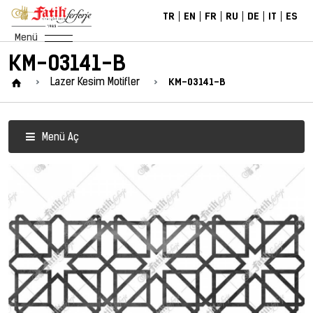
TR
EN
FR
RU
DE
IT
ES
Menü
KM-03141-B
KM-03141-B
Lazer Kesim Motifler
Menü Aç