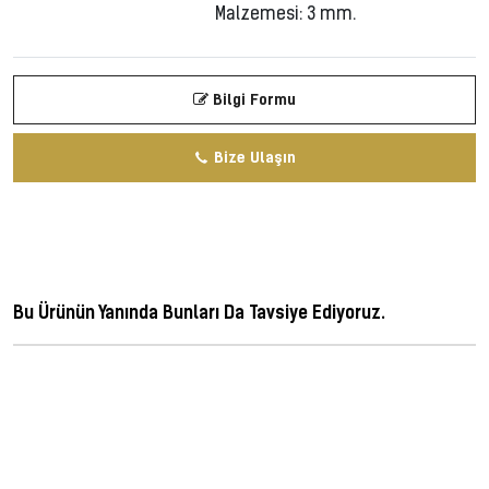
Malzemesi: 3 mm.
Bilgi Formu
Bize Ulaşın
Bu Ürünün Yanında Bunları Da Tavsiye Ediyoruz.
ferforje, metal dekorasyon, ferforge, perforje, dövme demir, dövme mızrak,
korkuluk, lazer kesim korkuluk, cnc kesim korkuluk, demir kapı, wrought