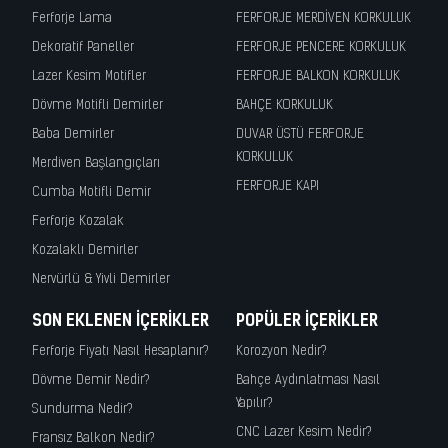
Ferforje Lama
FERFORJE MERDİVEN KORKULUK
Dekoratif Paneller
FERFORJE PENCERE KORKULUK
Lazer Kesim Motifler
FERFORJE BALKON KORKULUK
Dövme Motifli Demirler
BAHÇE KORKULUK
Baba Demirler
DUVAR ÜSTÜ FERFORJE
KORKULUK
Merdiven Başlangıçları
FERFORJE KAPI
Cumba Motifli Demir
Ferforje Kozalak
Kozalaklı Demirler
Nervürlü & Yivli Demirler
SON EKLENEN İÇERIKLER
POPÜLER İÇERIKLER
Ferforje Fiyatı Nasıl Hesaplanır?
Korozyon Nedir?
Dövme Demir Nedir?
Bahçe Aydınlatması Nasıl
Yapılır?
Sundurma Nedir?
CNC Lazer Kesim Nedir?
Fransız Balkon Nedir?