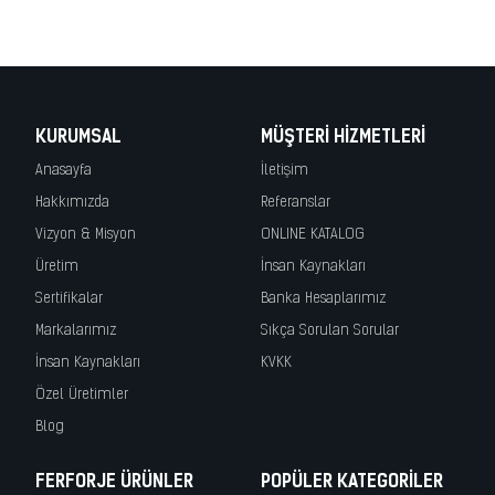
iron, fer forge, ferro battuto, hierro forjado, demir korkuluk, merdiven
korkuluk, demir doğrama, demir kapı
KURUMSAL
MÜŞTERI HIZMETLERI
Anasayfa
İletişim
Hakkımızda
Referanslar
Vizyon & Misyon
ONLINE KATALOG
Üretim
İnsan Kaynakları
Sertifikalar
Banka Hesaplarımız
Markalarımız
Sıkça Sorulan Sorular
İnsan Kaynakları
KVKK
Özel Üretimler
Blog
FERFORJE ÜRÜNLER
POPÜLER KATEGORILER