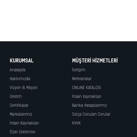
ferforje, metal dekorasyon, ferforge, perforje, dövme demir, dövme mızrak,
korkuluk, lazer kesim korkuluk, cnc kesim korkuluk, demir kapı, wrought
iron, fer forge, ferro battuto, hierro forjado, demir korkuluk, merdiven
korkuluk, demir doğrama, demir kapı
KURUMSAL
MÜŞTERI HIZMETLERI
Anasayfa
İletişim
Hakkımızda
Referanslar
Vizyon & Misyon
ONLINE KATALOG
Üretim
İnsan Kaynakları
Sertifikalar
Banka Hesaplarımız
Markalarımız
Sıkça Sorulan Sorular
İnsan Kaynakları
KVKK
Özel Üretimler