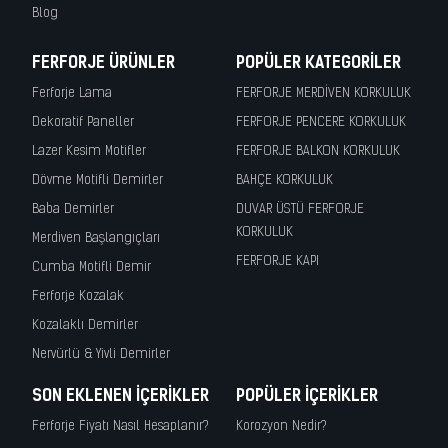
Blog
FERFORJE ÜRÜNLER
POPÜLER KATEGORILER
Ferforje Lama
FERFORJE MERDİVEN KORKULUK
Dekoratif Paneller
FERFORJE PENCERE KORKULUK
Lazer Kesim Motifler
FERFORJE BALKON KORKULUK
Dövme Motifli Demirler
BAHÇE KORKULUK
Baba Demirler
DUVAR ÜSTÜ FERFORJE
KORKULUK
Merdiven Başlangıçları
FERFORJE KAPI
Cumba Motifli Demir
Ferforje Kozalak
Kozalaklı Demirler
Nervürlü & Yivli Demirler
SON EKLENEN İÇERIKLER
POPÜLER İÇERIKLER
Ferforje Fiyatı Nasıl Hesaplanır?
Korozyon Nedir?