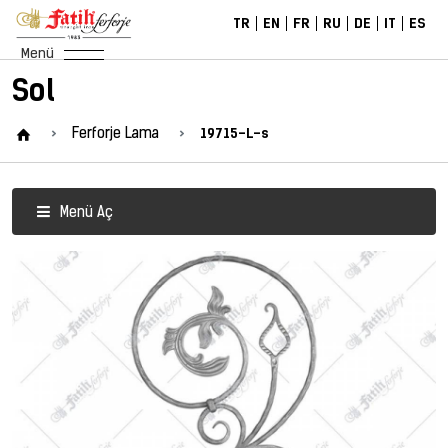
TR
EN
FR
RU
DE
IT
ES
Menü
Sol
19715-L-s
Ferforje Lama
Menü Aç