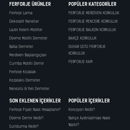
FERFORJE ÜRÜNLER
POPÜLER KATEGORILER
Ferforje Lama
FERFORJE MERDİVEN KORKULUK
Dekoratif Paneller
FERFORJE PENCERE KORKULUK
Lazer Kesim Motifler
FERFORJE BALKON KORKULUK
Dövme Motifli Demirler
BAHÇE KORKULUK
Baba Demirler
DUVAR ÜSTÜ FERFORJE
KORKULUK
Merdiven Başlangıçları
FERFORJE KAPI
Cumba Motifli Demir
Ferforje Kozalak
Kozalaklı Demirler
Nervürlü & Yivli Demirler
SON EKLENEN İÇERIKLER
POPÜLER İÇERIKLER
Ferforje Fiyatı Nasıl Hesaplanır?
Korozyon Nedir?
Dövme Demir Nedir?
Bahçe Aydınlatması Nasıl
Yapılır?
Sundurma Nedir?