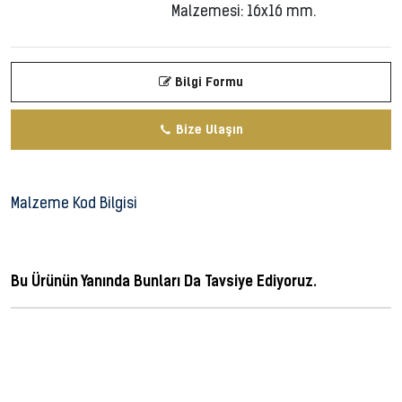
Malzemesi: 16x16 mm.
Bilgi Formu
Bize Ulaşın
Malzeme Kod Bilgisi
Bu Ürünün Yanında Bunları Da Tavsiye Ediyoruz.
ferforje, metal dekorasyon, ferforge, perforje, dövme demir, dövme mızrak,