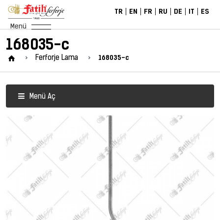
TR
EN
FR
RU
DE
IT
ES
Menü
168035-c
168035-c
Ferforje Lama
Menü Aç