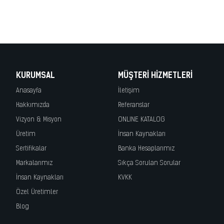
korkuluk, lazer kesim korkuluk, cnc kesim korkuluk, demir kapı, wrought
iron, fer forge, ferro battuto, hierro forjado, demir korkuluk, merdiven
korkuluk, demir doğrama, demir kapı
KURUMSAL
MÜŞTERI HIZMETLERI
Anasayfa
İletişim
Hakkımızda
Referanslar
Vizyon & Misyon
ONLINE KATALOG
Üretim
İnsan Kaynakları
Sertifikalar
Banka Hesaplarımız
Markalarımız
Sıkça Sorulan Sorular
İnsan Kaynakları
KVKK
Özel Üretimler
Blog