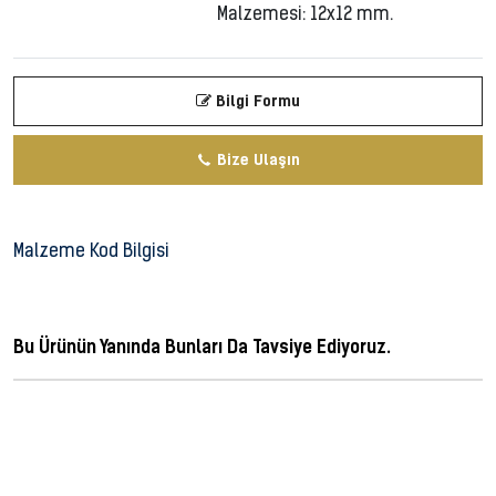
Malzemesi: 12x12 mm.
Bilgi Formu
Bize Ulaşın
Malzeme Kod Bilgisi
Bu Ürünün Yanında Bunları Da Tavsiye Ediyoruz.
ferforje, metal dekorasyon, ferforge, perforje, dövme demir, dövme mızrak,