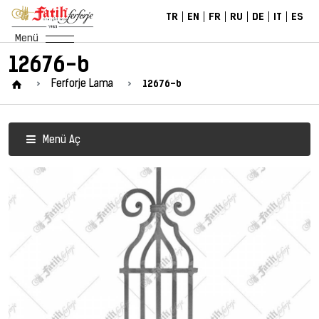
TR
EN
FR
RU
DE
IT
ES
Menü
12676-b
12676-b
Ferforje Lama
Menü Aç