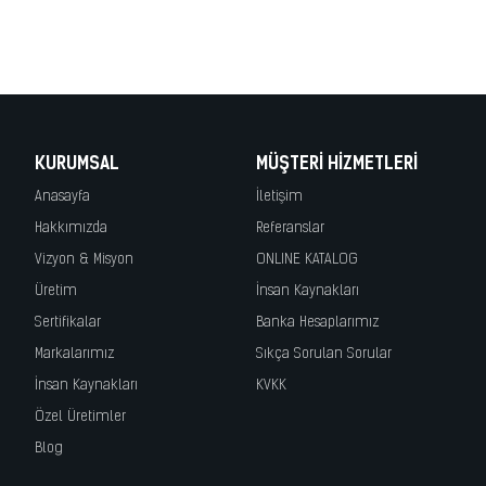
korkuluk, lazer kesim korkuluk, cnc kesim korkuluk, demir kapı, wrought
iron, fer forge, ferro battuto, hierro forjado, demir korkuluk, merdiven
korkuluk, demir doğrama, demir kapı
KURUMSAL
MÜŞTERI HIZMETLERI
Anasayfa
İletişim
Hakkımızda
Referanslar
Vizyon & Misyon
ONLINE KATALOG
Üretim
İnsan Kaynakları
Sertifikalar
Banka Hesaplarımız
Markalarımız
Sıkça Sorulan Sorular
İnsan Kaynakları
KVKK
Özel Üretimler
Blog