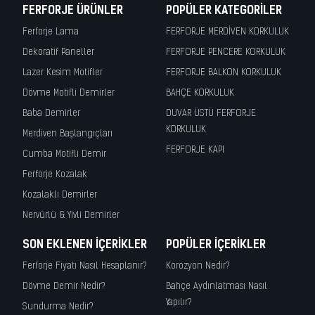
FERFORJE ÜRÜNLER
POPÜLER KATEGORILER
Ferforje Lama
FERFORJE MERDİVEN KORKULUK
Dekoratif Paneller
FERFORJE PENCERE KORKULUK
Lazer Kesim Motifler
FERFORJE BALKON KORKULUK
Dövme Motifli Demirler
BAHÇE KORKULUK
Baba Demirler
DUVAR ÜSTÜ FERFORJE
KORKULUK
Merdiven Başlangıçları
FERFORJE KAPI
Cumba Motifli Demir
Ferforje Kozalak
Kozalaklı Demirler
Nervürlü & Yivli Demirler
SON EKLENEN İÇERIKLER
POPÜLER İÇERIKLER
Ferforje Fiyatı Nasıl Hesaplanır?
Korozyon Nedir?
Dövme Demir Nedir?
Bahçe Aydınlatması Nasıl
Yapılır?
Sundurma Nedir?