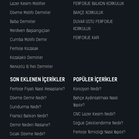
Lazer Kesim Motifler
FERFORJE BALKON KORKULUK
Dövme Motifli Demirler
BAHÇE KORKULUK
Baba Demirler
DUVAR ÜSTÜ FERFORJE
KORKULUK
Merdiven Başlangıçları
FERFORJE KAPI
Cumba Motifli Demir
Ferforje Kozalak
Kozalaklı Demirler
Nervürlü & Yivli Demirler
SON EKLENEN İÇERIKLER
POPÜLER İÇERIKLER
Ferforje Fiyatı Nasıl Hesaplanır?
Korozyon Nedir?
Dövme Demir Nedir?
Bahçe Aydınlatması Nasıl
Yapılır?
Sundurma Nedir?
CNC Lazer Kesim Nedir?
Fransız Balkon Nedir?
Soğuk Şekillendirme Nedir?
Demir Neden Paslanır?
Ferforje Temizliği Nasıl Yapılır?
Sıcak Dövme Nedir?