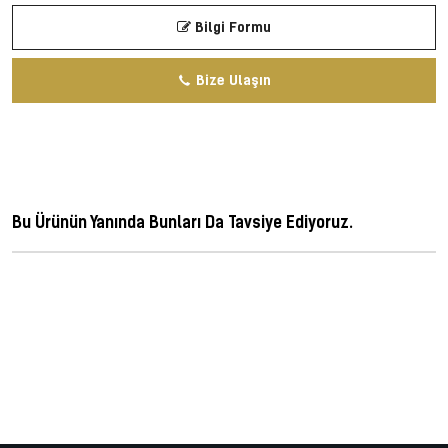
Bilgi Formu
Bize Ulaşın
Bu Ürünün Yanında Bunları Da Tavsiye Ediyoruz.
ferforje, metal dekorasyon, ferforge, perforje, dövme demir, dövme mızrak,
korkuluk, lazer kesim korkuluk, cnc kesim korkuluk, demir kapı, wrought
iron, fer forge, ferro battuto, hierro forjado, demir korkuluk, merdiven
korkuluk, demir doğrama, demir kapı