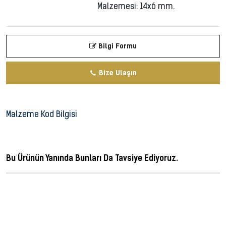
Malzemesi: 14x6 mm.
Bilgi Formu
Bize Ulaşın
Malzeme Kod Bilgisi
Bu Ürünün Yanında Bunları Da Tavsiye Ediyoruz.
ferforje, metal dekorasyon, ferforge, perforje, dövme demir, dövme mızrak,