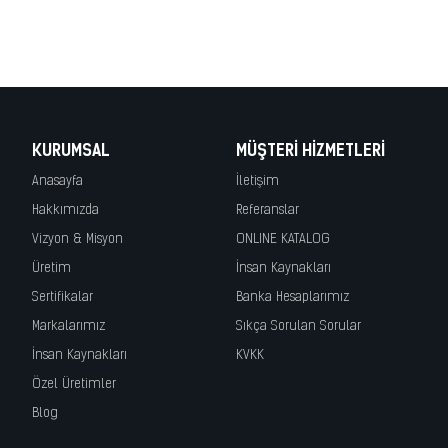
korkuluk, lazer kesim korkuluk, cnc kesim korkuluk, demir kapı, wrought
iron, fer forge, ferro battuto, hierro forjado, demir korkuluk, merdiven
korkuluk, demir doğrama, demir kapı
KURUMSAL
MÜŞTERI HIZMETLERI
Anasayfa
İletişim
Hakkımızda
Referanslar
Vizyon & Misyon
ONLINE KATALOG
Üretim
İnsan Kaynakları
Sertifikalar
Banka Hesaplarımız
Markalarımız
Sıkça Sorulan Sorular
İnsan Kaynakları
KVKK
Özel Üretimler
Blog