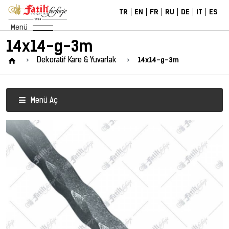
TR
EN
FR
RU
DE
IT
ES
Menü
14x14-g-3m
14x14-g-3m
Dekoratif Kare & Yuvarlak
Menü Aç