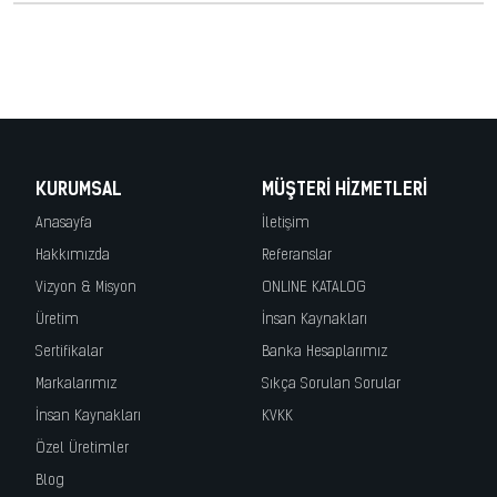
KURUMSAL
MÜŞTERI HIZMETLERI
Anasayfa
İletişim
Hakkımızda
Referanslar
Vizyon & Misyon
ONLINE KATALOG
Üretim
İnsan Kaynakları
Sertifikalar
Banka Hesaplarımız
Markalarımız
Sıkça Sorulan Sorular
İnsan Kaynakları
KVKK
Özel Üretimler
Blog