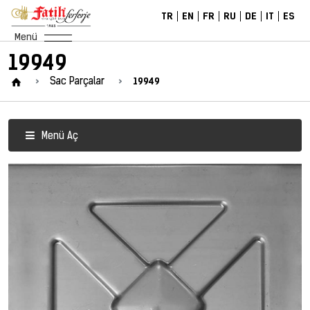
TR
EN
FR
RU
DE
IT
ES
Menü
19949
19949
Sac Parçalar
Menü Aç