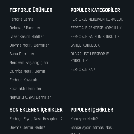
FERFORJE ÜRÜNLER
POPÜLER KATEGORILER
Ferforje Lama
FERFORJE MERDİVEN KORKULUK
Dekoratif Paneller
FERFORJE PENCERE KORKULUK
Lazer Kesim Motifler
FERFORJE BALKON KORKULUK
Dövme Motifli Demirler
BAHÇE KORKULUK
Baba Demirler
DUVAR ÜSTÜ FERFORJE
KORKULUK
Merdiven Başlangıçları
FERFORJE KAPI
Cumba Motifli Demir
Ferforje Kozalak
Kozalaklı Demirler
Nervürlü & Yivli Demirler
SON EKLENEN İÇERIKLER
POPÜLER İÇERIKLER
Ferforje Fiyatı Nasıl Hesaplanır?
Korozyon Nedir?
Dövme Demir Nedir?
Bahçe Aydınlatması Nasıl